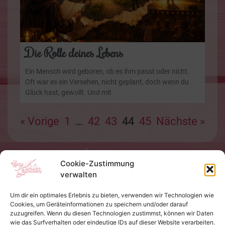
Die Rolle deines Lebens
Ein Mensch wird geboren, ob es ihm passt oder nicht.
Oft war es ein Versehen, nicht geplant, doch wenn du
Glück hast, gewollt. Und mit
« Vorige
1
…
42
43
44
45
Nächste »
Cookie-Zustimmung
verwalten
Um dir ein optimales Erlebnis zu bieten, verwenden wir Technologien wie
Cookies, um Geräteinformationen zu speichern und/oder darauf
zuzugreifen. Wenn du diesen Technologien zustimmst, können wir Daten
wie das Surfverhalten oder eindeutige IDs auf dieser Website verarbeiten.