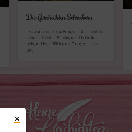
Die Geschichten Schreiberin
Es war einmal eine Frau, die Geschichten
schrieb. Nicht in Bücher, nicht in Ordner –
nein, auf lose Blätter, mit Tinte, mit Herz
und