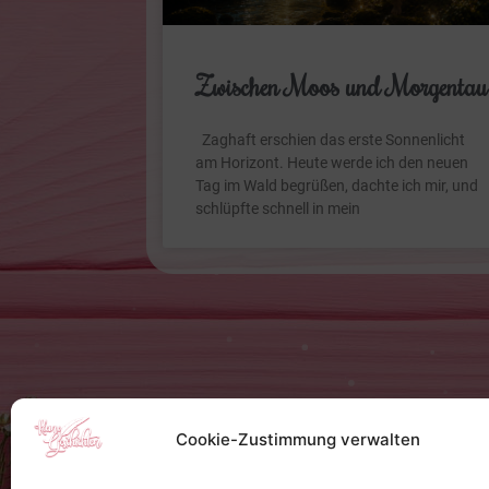
Zwischen Moos und Morgentau
Zaghaft erschien das erste Sonnenlicht
am Horizont. Heute werde ich den neuen
Tag im Wald begrüßen, dachte ich mir, und
schlüpfte schnell in mein
Cookie-Zustimmung verwalten