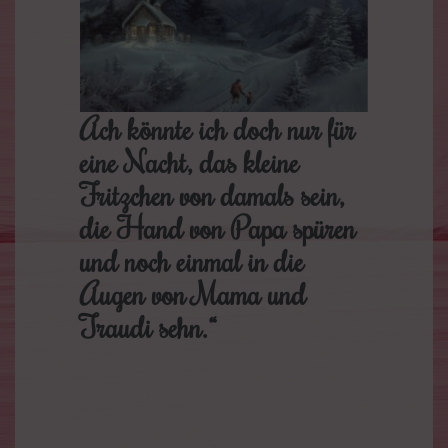
Ach könnte ich doch nur für
eine Nacht, das kleine
Fritzchen von damals sein,
die Hand von Papa spüren
und noch einmal in die
Augen von Mama und
Traudi sehn.“