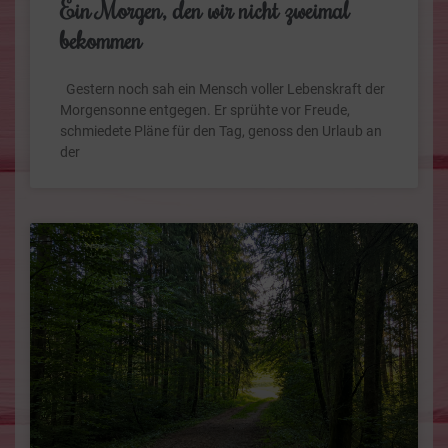
Ein Morgen, den wir nicht zweimal
bekommen
Gestern noch sah ein Mensch voller Lebenskraft der
Morgensonne entgegen. Er sprühte vor Freude,
schmiedete Pläne für den Tag, genoss den Urlaub an
der