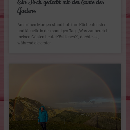
Ein Tisch gedeckt mit der Ernte des
Gartens
Am frühen Morgen stand Lotti am Küchenfenster
und lächelte in den sonnigen Tag. „Was zaubere ich
meinen Gästen heute Köstliches?“, dachte sie,
während die ersten