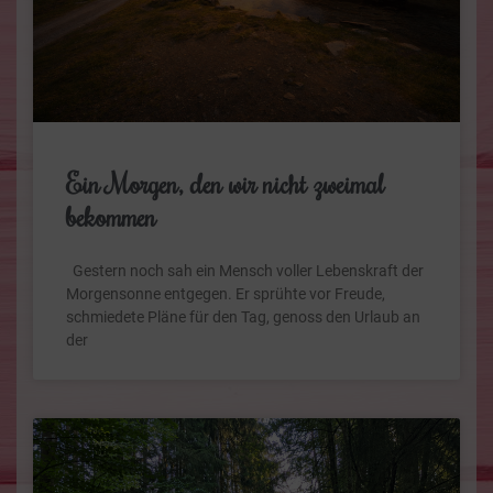
Ein Morgen, den wir nicht zweimal
bekommen
Gestern noch sah ein Mensch voller Lebenskraft der
Morgensonne entgegen. Er sprühte vor Freude,
schmiedete Pläne für den Tag, genoss den Urlaub an
der