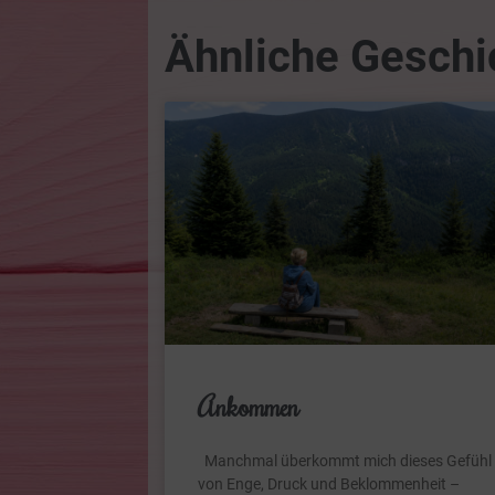
Ähnliche Geschi
Ankommen
Manchmal überkommt mich dieses Gefühl
von Enge, Druck und Beklommenheit –