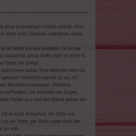
it einer kuscheligen Decke und ein Glas
 ich mich zum Träumen verführen, diese
r ist heller als alle anderen. Es ist der
ihn betrachte, umso mehr zieht er mich in
r Stern mir bringt.
u bist immer dabei. Eine Melodie höre ich
 getanzt? Natürlich kennst du es, ich
diesem Rhythmus bewegen. Plötzlich
auffordern. Ich schließe die Augen,
ine Perlen aus und die Sterne geben ein
h fühle mich Körperlos, ich fühle nur
 ich ein Stern, ein Stern unter viele am
ir so nah.
 und bitte, schick mir noch viele davon.