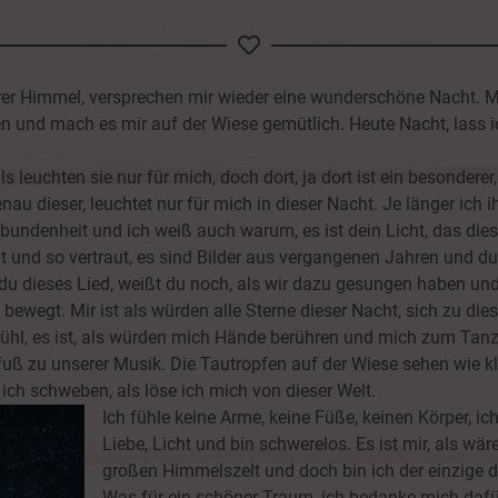
rer Himmel, versprechen mir wieder eine wunderschöne Nacht. M
en und mach es mir auf der Wiese gemütlich. Heute Nacht, lass
s leuchten sie nur für mich, doch dort, ja dort ist ein besonderer, e
nau dieser, leuchtet nur für mich in dieser Nacht. Je länger ich 
rbundenheit und ich weiß auch warum, es ist dein Licht, das diese
cht und so vertraut, es sind Bilder aus vergangenen Jahren und d
 du dieses Lied, weißt du noch, als wir dazu gesungen haben und
u bewegt. Mir ist als würden alle Sterne dieser Nacht, sich zu 
l, es ist, als würden mich Hände berühren und mich zum Tanze 
 zu unserer Musik. Die Tautropfen auf der Wiese sehen wie kle
 ich schweben, als löse ich mich von dieser Welt.
Ich fühle keine Arme, keine Füße, keinen Körper, ic
Liebe, Licht und bin schwerelos. Es ist mir, als wäre
großen Himmelszelt und doch bin ich der einzige d
Was für ein schöner Traum, ich bedanke mich dafür