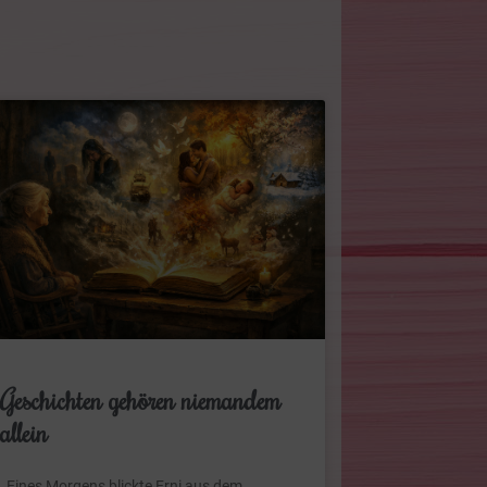
Geschichten gehören niemandem
allein
Eines Morgens blickte Erni aus dem