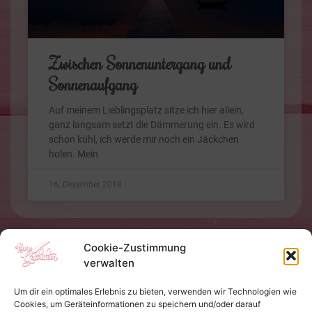
Zwischen Sonnenuntergang und
Sonnenaufgang
Auf meinem Lieblingsplatz sitze ich hier allein,
ganz langsam setzt die Dämmerung ein. Es wird
schon kühl, ich werde mir noch ein Jäckchen
holen. Mein
16. Dezember 2018
Cookie-Zustimmung
verwalten
Um dir ein optimales Erlebnis zu bieten, verwenden wir Technologien wie
Cookies, um Geräteinformationen zu speichern und/oder darauf