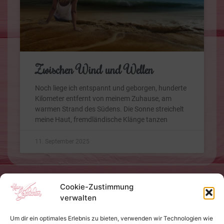
Zwischen Wind und Wellen
Noch liege ich entspannt und geborgen, hunderte
Kilometer entfernt von meinem Zuhause, am
warmen Strand des Südens. Die Sonne streichelt
meine Haut, fremdländische Klänge tanzen
11. September 2025
Cookie-Zustimmung
verwalten
Um dir ein optimales Erlebnis zu bieten, verwenden wir Technologien wie