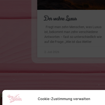
Der wahre Luxus
Fragt man zehn Menschen, was Luxus
ist, bekommt man zehn verschiedene
Antworten – fast so unterschiedlich wie
auf die Frage: „Wie ist das Wetter
2. Juli 2026
Cookie-Zustimmung verwalten