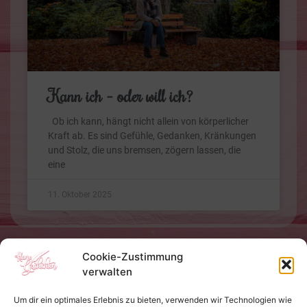
Kann ich – oder will ich?
Ob ich kann, hängt nicht allein von körperlicher
Kraft ab. Es sind Gefühle, Gedanken, Kränkungen
und Stolz, die uns bremsen, zögern lassen, die
eine
11. Oktober 2025
Cookie-Zustimmung
verwalten
Um dir ein optimales Erlebnis zu bieten, verwenden wir Technologien wie